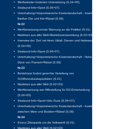
Werftarbeiter forderten Unterstützng (S.04+05)
Stralsund-Info+Sport (S.06+07)
Unterhaltung+Vorpommersche Küstenlandschaft - Inseln
Barther OIe und Kirr+Rätsel (S.08)
Nr.22
Werftbesetzung-ernste Warnung an die Politiker (S.01)
Maritimes aus aller Welt+Betriebsversammlung (S.02+03)
Interview der 'Zeit' mit Herrn Uldall, Greven und Heitmann
(S.04+05)
Stralsund-Info+Sport (S.06+07)
Unterhaltung+Vorpommersche Küstenlandschaft - Hohe
Düne von Pramort+Rätsel (S.08)
Nr.23
Betriebsrat fordert gerechte Verteilung von
Schiffsneubaukapazitäten (S.01)
Maritimes aus aller Welt (S.02+03)
Werftbesetzung war Hilfestellung für EG-Entscheidung
(S.04+05)
Stralsund-Info+Sport+Udo Guse (S.06+07)
Unterhaltung+Vorpommersche Küstenlandschaft - Inselwelt
zwischen Meer und Bodden+Rätsel (S.08)
Nr.24
Erneut Zitterpartie um die Volkswerft (S.01)
Maritimes aus aller Welt (S.02+03)