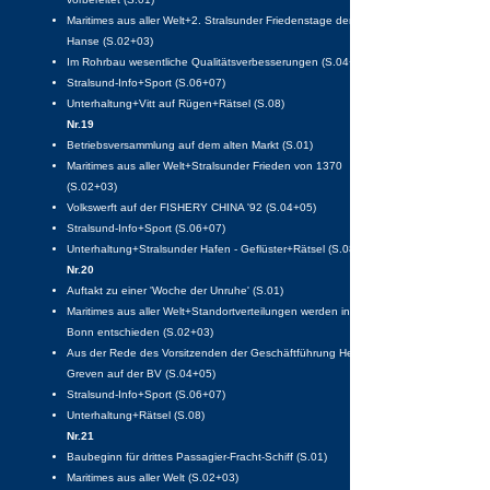
Maritimes aus aller Welt+2. Stralsunder Friedenstage der
Hanse (S.02+03)
Im Rohrbau wesentliche Qualitätsverbesserungen (S.04+05)
Stralsund-Info+Sport (S.06+07)
Unterhaltung+Vitt auf Rügen+Rätsel (S.08)
Nr.19
Betriebsversammlung auf dem alten Markt (S.01)
Maritimes aus aller Welt+Stralsunder Frieden von 1370
(S.02+03)
Volkswerft auf der FISHERY CHINA '92 (S.04+05)
Stralsund-Info+Sport (S.06+07)
Unterhaltung+Stralsunder Hafen - Geflüster+Rätsel (S.08)
Nr.20
Auftakt zu einer 'Woche der Unruhe' (S.01)
Maritimes aus aller Welt+Standortverteilungen werden in
Bonn entschieden (S.02+03)
Aus der Rede des Vorsitzenden der Geschäftführung Herrn
Greven auf der BV (S.04+05)
Stralsund-Info+Sport (S.06+07)
Unterhaltung+Rätsel (S.08)
Nr.21
Baubeginn für drittes Passagier-Fracht-Schiff (S.01)
Maritimes aus aller Welt (S.02+03)