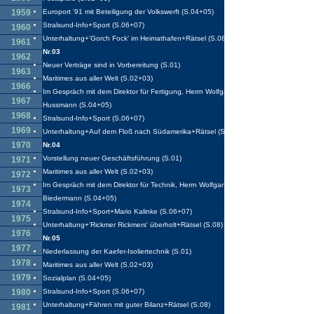
1959
Europort '91 mit Beteiligung der Volkswerft (S.04+05)
Stralsund-Info+Sport (S.06+07)
1960
Unterhaltung+'Gorch Fock' im Heimathafen+Rätsel (S.08)
1961
Nr.03
1962
Neuer Verträge sind in Vorbereitung (S.01)
1963
Maritimes aus aller Welt (S.02+03)
1966
Im Gespräch mit dem Direktor für Fertigung, Herrn Wolfgang
1967
Hussmann (S.04+05)
1968
Stralsund-Info+Sport (S.06+07)
1969
Unterhaltung+Auf dem Floß nach Südamerika+Rätsel (S.08)
1970
Nr.04
Vorstellung neuer Geschäftsführung (S.01)
1971
Maritimes aus aller Welt (S.02+03)
1972
Im Gespräch mit dem Direktor für Technik, Herrn Wolfgang
1973
Biedermann (S.04+05)
1974
Stralsund-Info+Sport+Mario Kalinke (S.06+07)
1975
Unterhaltung+'Rickmer Rickmers' überholt+Rätsel (S.08)
1976
Nr.05
1977
Niederlassung der Kaefer-Isoliertechnik (S.01)
1978
Maritimes aus aller Welt (S.02+03)
1979
Sozialplan (S.04+05)
1980
Stralsund-Info+Sport (S.06+07)
Unterhaltung+Fähren mit guter Bilanz+Rätsel (S.08)
1981