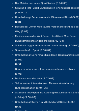
Der Meister und seine Qualifikation (S.04+05)
Stralsund-Info+Sport Blutspende in ehem Bitriebspoliklinik
(S.06+07)
Unterhaltung+Sehenswertes in Dänemark+Rätsel (S.08)
Nr.31
Besuch bei Ulltveit-Moe räumte Vorbehalte nicht aus dem
Weg (S.01)
Maritimes aus aller Welt Besuch bei Ultveit.Moe Besuch
Bundesministerin Angela Merkel (S.02+03)
Schwimmbagger für Indonesien unter Vertrag (S.04+05)
Stralsund-Info+Sport (S.06+07)
Unterhaltung+Sehenswürdigkeiten in Dänemark+Rätsel
(S.08)
Nr.32
Baubeginn für ersten Laderaumsaugbagger vollzogen
(S.01)
Maritimes aus aller Welt (S.02+03)
Teilnahme an internationalen Messen Vereinbarung
Rufbereitschaften (S.04+05)
Stralsund-Info+Sport SM Catering will zufriedene Kunden
(Kücke) (S.06+07)
Unterhaltung+Kirchen in Mittel-Jütland+Rätsel (S.08)
Nr.33