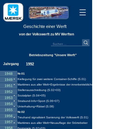
Geschichte einer Werft
von der Volkswerft zu MV Werften
Betriebszeitung "Unsere Werft"
Jahrgang
1992
1948
Nr.01
Kiellegung für zwei weitere Container-Schiffe (S.01)
1949
Maritimes aus aller Welt+Ergebnisse der innerbetrieblichen
1951
Stellenausschreibung (S.02+03)
1952
Sozialplan (S.04+05)
1953
Stralsund-Info+Sport (S.06+07)
1954
Unterhaltung+Rätsel (S.08)
1955
Nr.02
1956
Treuhand signalisiert Sanierung der Volkswerft (S.01)
1957
Maritimes aus aller Welt+Neuauflage der Störtebeker
1958
Festspiele (S.02+03)