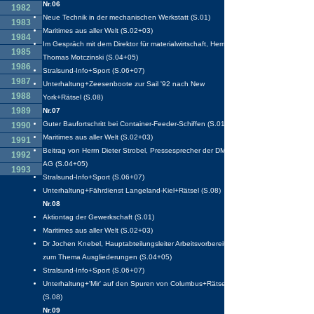
Nr.06
1982
Neue Technik in der mechanischen Werkstatt (S.01)
1983
Maritimes aus aller Welt (S.02+03)
1984
Im Gespräch mit dem Direktor für materialwirtschaft, Herrn
1985
Thomas Motczinski (S.04+05)
1986
Stralsund-Info+Sport (S.06+07)
1987
Unterhaltung+Zeesenboote zur Sail '92 nach New
1988
York+Rätsel (S.08)
1989
Nr.07
Guter Baufortschritt bei Container-Feeder-Schiffen (S.01)
1990
Maritimes aus aller Welt (S.02+03)
1991
Beitrag von Herrn Dieter Strobel, Pressesprecher der DMS
1992
AG (S.04+05)
1993
Stralsund-Info+Sport (S.06+07)
1994
Unterhaltung+Fährdienst Langeland-Kiel+Rätsel (S.08)
1995
Nr.08
Aktiontag der Gewerkschaft (S.01)
Maritimes aus aller Welt (S.02+03)
Dr Jochen Knebel, Hauptabteilungsleiter Arbeitsvorbereitung
zum Thema Ausgliederungen (S.04+05)
Stralsund-Info+Sport (S.06+07)
Unterhaltung+'Mir' auf den Spuren von Columbus+Rätsel
(S.08)
Nr.09