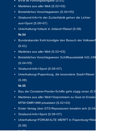
BVW ist Führungsaufgabe (S.01)
Maritimes aus aller Welt (S.02+03)
Betriebliches Vorschlagwesen (S.04+05)
Stralsund-Info+In der Zuckerfabrik gehen die Lichter
aus+Sport (S.06+07)
Unterhaltung+Urlaub in Jütland+Rätsel (S.08)
Nr.34
Bundeskanzler Kohl kündigte den Besuch der Volkswerft an
(S.01)
Maritimes aus aller Welt (S.02+03)
Betriebliches Vorschlagwesen Schiffbaustatistik HJ1-1992
(S.04+05)
Stralsund-Info+Sport (S.06+07)
Unterhaltung+Papenburg, die besondere Stadt+Rätsel
(S.08)
Nr.35
Bau der Container-Feeder-Schiffe geht zügig voran (S.01)
Maritimes aus aller Welt+Vorpommern zu Gast im Emsland
MTW+DMR+WW privatisiert (S.02+03)
Erster Vertag über GTS-Reparaturen bewährt sich (S.04+05)
Stralsund-Info+Sport (S.06+07)
Unterhaltung+FORUM ALTE WERFT in Papenburg+Rätsel
(S.08)
Nr.36