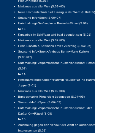
Prof Dr Krause (S.01)
Maritimes aus aller Welt (S.02+03)
Neue Rechentechnik hielt Einzug in der Werft (S.04+05)
Stralsund-Info+Sport (S.06+07)
Unterhaltung+Großsegler in Rostock+Rätsel (S.08)
Nr.13
Kurzarbeit im Schiffbau wird bald beendet sein (S.01)
Maritimes aus aller Welt (S.02+03)
Firma Einsath & Sottmann erhielt Zuschlag (S.04+05)
Stralsund-Info+Sport+Andreas Behm+Mario Kalinke
(S.06+07)
Unterhaltung+Vorpommersche Küstenlandschaft -Rätsel
(S.08)
Nr.14
Personalveränderungen+Hartmut Rausch+Dr Ing Hartmut
Juppe (S.01)
Maritimes aus aller Welt (S.02+03)
Bundesmarine-Pilotprojekt übergeben (S.04+05)
Stralsund-Info+Sport (S.06+07)
Unterhaltung+Vorpommersche Küstenlandschaft - der
Darßer Ort+Rätsel (S.08)
Nr.15
Ablehnung gegen den Verkauf der Werft an ausländische
Interessenten (S.01)