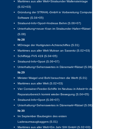
Maritimes aus aller Welt+Stralsunder Wallensteintage
(S.02+03)
Gründung der STRAHL-GmbH in Vorbereitung Computert-
Software (S.04+05)
Stralsund-Info+Sport+Andreas Behm (S.06+07)
Unterhaltung+neuer Kran im Stralsunder Hafen+Rätsel
(S.08)
Nr.28
MOntage der Hurtigruten-Achterschiffes (S.01)
Maritimes aus aller Welt Mukran an Sassnitz (S.02+03)
Schiffstyp FVS 419 (S.04+05)
Stralsund-Info+Sport (S.06+07)
Unterhaltung+Sehenswertes in Dänemark+Rätsel (S.08)
Nr.29
Minister Waigel und Bohl besuchten die Werft (S.01)
Maritimes aus aller Welt (S.02+03)
Vier Container-Feeder-Schiffe Im Neubau in Arbeit+In den
Reparaturbereich kommt wieder Bewegung (S.04+05)
Stralsund-Info+Sport (S.06+07)
Unterhaltung+Sehenswertes in Dänemark+Rätsel (S.08)
Nr.30
Im September Baubeginn des ersten
Laderaumsaugbaggers (S.01)
Maritimes aus aller Welt+Ein Jahr SIH GmbH (S.02+03)