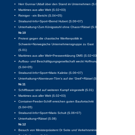
Herr Gunnar Uldall über den Stand im Unternehmen (S.01)
Maritimes aus aller Welt (S.02+03)
Reiniger - ein Bericht (S.04+05)
Stralsund-Info+Sport+Bernd Hubert (S.06+07)
Unterhaltung+Zum Königsstuhl ohne Chaos+Rätsel (S.08)
Nr.10
Protest gegen die chaotische Werftenpolitik in
Schwerin+Norwegische Unternehmensgruppe zu Gast
(S.01)
Maritimes aus aller Welt+Presseerklärung DMS (S.02+03)
Aufbau- und Beschäftigungsgesellschaft weckt Hoffnungen
(S.04+05)
Stralsund-Info+Sport+Mario Kalinke (S.06+07)
Unterhaltung+Abenteuer-Törn's auf der 'Greif'+Rätsel (S.08)
Nr.11
Schiffbauer sind auf weiteren Kampf eingestellt (S.01)
Maritimes aus aller Welt (S.02+03)
Container-Feeder-Schiff erreichen guten Baufortschritt
(S.04+05)
Stralsund-Info+Sport+Mario Schult (S.06+07)
Unterhaltung+Rätsel (S.08)
Nr.12
Besuch von Ministerpräsitent Dr Seite und Verkehrsminister