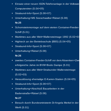
Einsatz einer neuen ISDN-Telefonanlage in der Volkswerft
Computerviren (S.04+05)
Stralsund-Info+Sport (S.06+07)
Unterhaltung+MS Seeschwalbe+Rätsel (S.08)
Nr.25
Schornsteinmontage auf dem vierten Container-Feeder-
Schiff (S.01)
Maritimes aus aller Welt+Wallensteintage 1992 (S.02+03)
Hightech an der Betriebsschule (BBS) (S.04+05)
Stralsund-Info+Sport (S.06+07)
Unterhaltung+Rätsel (S.08)
Nr.26
zweites Container-Feeder-Schiff vor dem Absenken+Zwei
erfolgreiche Jahre im BVW+Bodo Gampe (S.01)
Maritimes aus aller Welt+Stralsunder Wallensteintage
(S.02+03)
Herauslösung ehemalige E-Karren-Station (S.04+05)
Stralsund-Info+Sport (S.06+07)
Unterhaltung+Abschluß Bauarbeiten in der
Badenstraße+Rätsel (S.08)
Nr.27
Besuch durch Bundesministerin Dr Angela Merkel in der
Werft (S.01)