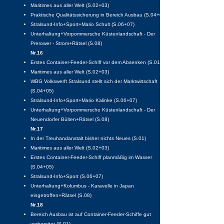
Maritimes aus aller Welt (S.02+03)
Praktische Qualitätssicherung in Bereich Ausbau (S.04+05)
Stralsund-Info+Sport+Mario Schult (S.06+07)
Unterhaltung+Vorpommersche Küstenlandschaft - Der
Prerower - Strom+Rätsel (S.08)
Nr.16
Erstes Container-Feeder-Schiff vor dem Absenken (S.01)
Maritimes aus aller Welt (S.02+03)
WBG Volkswerft Stralsund stellt sich der Marktwirtschaft
(S.04+05)
Stralsund-Info+Sport+Mario Kalinke (S.06+07)
Unterhaltung+Vorpommersche Küstenlandschaft - Der
Neuendorfer Bülten+Rätsel (S.08)
Nr.17
In der Treuhandanstalt bisher nichts Neues (S.01)
Maritimes aus aller Welt (S.02+03)
Erstes Container-Feeder-Schiff planmäßig im Wasser
(S.04+05)
Stralsund-Info+Sport (S.06+07)
Unterhaltung+Kolumbus - Karavelle in Japan
eingetroffen+Rätsel (S.08)
Nr.18
Bereich Ausbau ist auf Container-Feeder-Schiffe gut
vorbereitet (S.01)