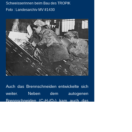
Schweisserinnen beim Bau des TROPIK
Foto : Landesarchiv MV #1430
Auch das Brennschneiden entwickelte sich
weiter. Neben dem autogenen
Brennschneiden (C₂H₂/O₂) kam auch das
Plasmaschneiden für unlegierte Stähle zur
Anwendung. 1968 konnte eine 4-Kopf-
Plasmaschneidanlage ihren Betrieb
aufnehmen.