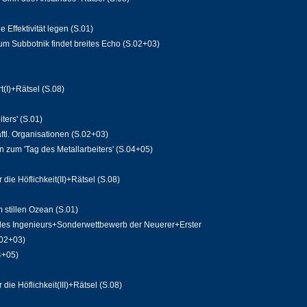
e Effektivität legen (S.01)
um Subbotnik findet breites Echo (S.02+03)
(I)+Rätsel (S.08)
ters' (S.01)
ftl. Organisationen (S.02+03)
zum 'Tag des Metallarbeiters' (S.04+05)
ie Höflichkeit(II)+Rätsel (S.08)
m stillen Ozean (S.01)
z des Ingenieurs+Sonderwettbewerb der Neuerer+Erster
.02+03)
4+05)
ie Höflichkeit(III)+Rätsel (S.08)