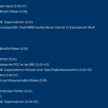
iele+Sport (S.06+07)
rief(I)+Rätsel (S.08)
ftl. Organisationen (S.01)
ionskapazität+ Stadt MMM brachte Messe Gold für 11 Exponate der Werft
ief(II)+Rätsel (S.08)
f 802 (S.01)
gstage der FDJ' an der BBS (S.02+03)
aftl. Organisationen+Einsatz einer Topp-Plattenfräsmaschine (S.04+05)
fest (S.06+07)
t und Wissenschaft(I)+Rätsel (S.08)
rlässiger Partner (S.01)
3)
ftl. Organisationen (S.04+05)