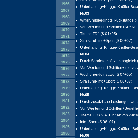
Stralsund-Info+Sport (S.06+07)
1966
Unterhaltung+Knigge-Knüller-Besu
1967
Nr.03
1968
Witterungsbedingte Rückstände bi
1969
Von Werften und Schiffen+Alle Kra
1970
Thema FDJ (S.04+05)
1971
Stralsund-Info+Sport (S.06+07)
1972
Unterhaltung+Knigge-Knüller-Besuc
1973
Nr.04
1974
Durch Sondereinsätze plangleich 
1975
Von Werften und Schiffen+Intervie
1976
Wochenendeinsätze (S.04+05)
1977
Stralsund-Info+Sport (S.06+07)
1978
1979
Unterhaltung+Knigge-Knüller - Bei 
1980
Nr.05
1981
Durch zusätzliche Leistungen wurd
1982
Von Werften und Schiffen+Segelfli
1983
Thema URANIA=Einheit von Wirtsch
1984
Info+Sport (S.06+07)
1985
Unterhaltung+Knigge-Knüller - Bei 
1986
Nr.06