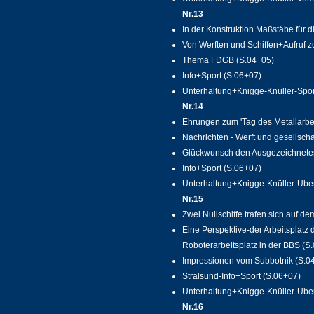
Nr.13
In der Konstruktion Maßstäbe für di
Von Werften und Schiffen+Aufruf z
Thema FDGB (S.04+05)
Info+Sport (S.06+07)
Unterhaltung+Knigge-Knüller-Sport
Nr.14
Ehrungen zum 'Tag des Metallarbei
Nachrichten - Werft und gesellscha
Glückwunsch den Ausgezeichneten 
Info+Sport (S.06+07)
Unterhaltung+Knigge-Knüller-Über d
Nr.15
Zwei Nullschiffe trafen sich auf de
Eine Perspektive-der Arbeitsplat
Roboterarbeitsplatz in der BBS (S
Impressionen vom Subbotnik (S.0
Stralsund-Info+Sport (S.06+07)
Unterhaltung+Knigge-Knüller-Über d
Nr.16