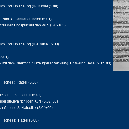
ch und Einladeung (II)+Rätsel (S.08)
s zum 31. Januar aufholen (S.01)
ft für den Endspurt auf den WFS (S.02+03)
h und Einladeung (III)+Rätsel (S.08)
(S.01)
w mit dem Direktor für Erzeugnisentwicklung, Dr. Wernr Giese (S.02+03)
Tische (I)+Rätsel (S.08)
e Januarplan erfüllt (S.01)
eger steuern richtigen Kurs (S.02+03)
afts- und Sozialpolitik (S.04+05)
Tische (II)+Rätsel (S.08)