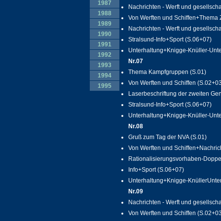
1987
Nachrichten - Werft und gesellscha
1988
Von Werften und Schiffen+Thema Z
1989
Nachrichten - Werft und gesellscha
1990
Stralsund-Info+Sport (S.06+07)
1991
Unterhaltung+Knigge-Knüller-Unte
1992
Nr.07
1993
Thema Kampfgruppen (S.01)
1994
Von Werften und Schiffen (S.02+0
1995
Laserbeschriftung der zweiten Ge
Stralsund-Info+Sport (S.06+07)
Unterhaltung+Knigge-Knüller-Unter
Nr.08
Gruß zum Tag der NVA (S.01)
Von Werften und Schiffen+Nachrich
Rationalisierungsvorhaben-Doppe
Info+Sport (S.06+07)
Unterhaltung+Knigge-KnüllerUnterw
Nr.09
Nachrichten - Werft und gesellscha
Von Werften und Schiffen (S.02+0