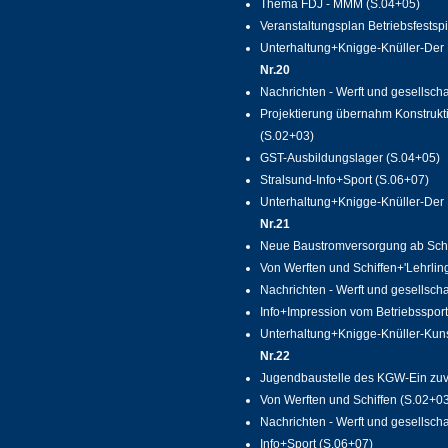
Thema FDJ - MMM (S.04+05)
Veranstaltungsplan Betriebsfestsp
Unterhaltung+Knigge-Knüller-Der B
Nr.20
Nachrichten - Werft und gesellscha
Projektierung übernahm Konstrukt
(S.02+03)
GST-Ausbildungslager (S.04+05)
Stralsund-Info+Sport (S.06+07)
Unterhaltung+Knigge-Knüller-Der Br
Nr.21
Neue Baustromversorgung ab Schif
Von Werften und Schiffen+'Lehrlin
Nachrichten - Werft und gesellsch
Info+Impression vom Betriebssport
Unterhaltung+Knigge-Knüller-Kuns
Nr.22
Jugendbaustelle des KGW-Ein zuve
Von Werften und Schiffen (S.02+0
Nachrichten - Werft und gesellscha
Info+Sport (S.06+07)