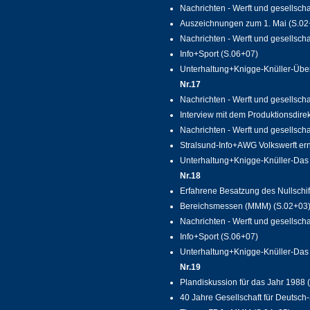
Nachrichten - Werft und gesellscha
Auszeichnungen zum 1. Mai (S.02
Nachrichten - Werft und gesellscha
Info+Sport (S.06+07)
Unterhaltung+Knigge-Knüller-Über 
Nr.17
Nachrichten - Werft und gesellscha
Interview mit dem Produktionsdirek
Nachrichten - Werft und gesellscha
Stralsund-Info+AWG Volkswerft ern
Unterhaltung+Knigge-Knüller-Das 
Nr.18
Erfahrene Besatzung des Nullschif
Bereichsmessen (MMM) (S.02+03
Nachrichten - Werft und gesellscha
Info+Sport (S.06+07)
Unterhaltung+Knigge-Knüller-Das 
Nr.19
Plandiskussion für das Jahr 1988 
40 Jahre Gesellschaft für Deutsch