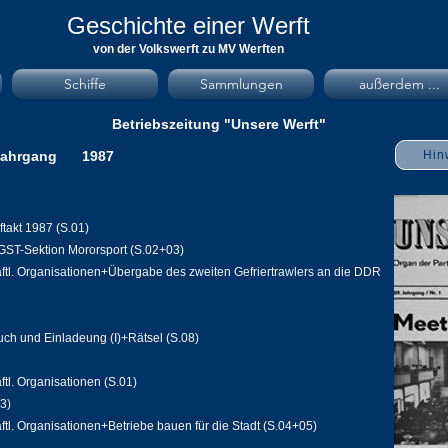
Geschichte einer Werft
von der Volkswerft zu MV Werften
Schiffe
Sammlungen
außerdem ...
Betriebszeitung "Unsere Werft"
Jahrgang
1987
Hin
takt 1987 (S.01)
GST-Sektion Mororsport (S.02+03)
aftl. Organisationen+Übergabe des zweiten Gefriertrawlers an die DDR
ch und Einladeung (I)+Rätsel (S.08)
ftl. Organisationen (S.01)
3)
ftl. Organisationen+Betriebe bauen für die Stadt (S.04+05)