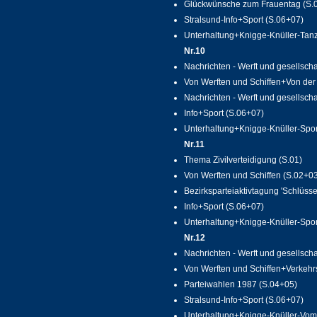
Glückwünsche zum Frauentag (S.
Stralsund-Info+Sport (S.06+07)
Unterhaltung+Knigge-Knüller-Tanz
Nr.10
Nachrichten - Werft und gesellscha
Von Werften und Schiffen+Von der
Nachrichten - Werft und gesellscha
Info+Sport (S.06+07)
Unterhaltung+Knigge-Knüller-Sport
Nr.11
Thema Zivilverteidigung (S.01)
Von Werften und Schiffen (S.02+0
Bezirksparteiaktivtagung 'Schlüss
Info+Sport (S.06+07)
Unterhaltung+Knigge-Knüller-Sport
Nr.12
Nachrichten - Werft und gesellscha
Von Werften und Schiffen+Verkehrs
Parteiwahlen 1987 (S.04+05)
Stralsund-Info+Sport (S.06+07)
Unterhaltung+Knigge-Knüller-Vom