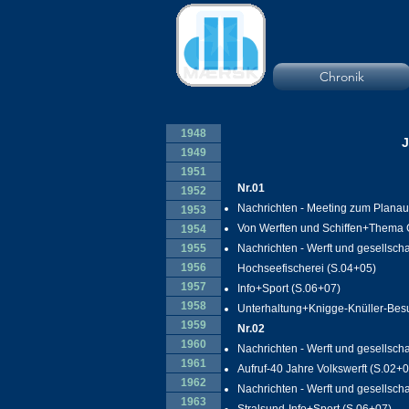
Chronik
1948
1949
1951
Nr.01
1952
Nachrichten - Meeting zum Planauf
1953
Von Werften und Schiffen+Thema 
1954
1955
Nachrichten - Werft und gesellsch
1956
Hochseefischerei (S.04+05)
1957
Info+Sport (S.06+07)
1958
Unterhaltung+Knigge-Knüller-Besu
1959
Nr.02
1960
Nachrichten - Werft und gesellscha
1961
Aufruf-40 Jahre Volkswerft (S.02+0
1962
Nachrichten - Werft und gesellscha
1963