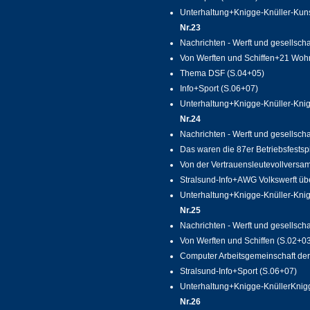
Unterhaltung+Knigge-Knüller-Kunst
Nr.23
Nachrichten - Werft und gesellscha
Von Werften und Schiffen+21 Woh
Thema DSF (S.04+05)
Info+Sport (S.06+07)
Unterhaltung+Knigge-Knüller-Knig
Nr.24
Nachrichten - Werft und gesellscha
Das waren die 87er Betriebsfestsp
Von der Vertrauensleutevollversa
Stralsund-Info+AWG Volkswerft ü
Unterhaltung+Knigge-Knüller-Knig
Nr.25
Nachrichten - Werft und gesellscha
Von Werften und Schiffen (S.02+0
Computer Arbeitsgemeinschaft der
Stralsund-Info+Sport (S.06+07)
Unterhaltung+Knigge-KnüllerKnigg
Nr.26