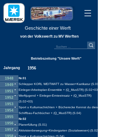
Geschichte einer Werft
von der Volkswerft zu MV Werften
Betriebszeitung "Unsere Werft"
Jahrgang
1956
1948
Nr.01
Schlepper KORL WEITWATT zu Wasser+Karrikatur (S.01)
1949
Einleger-Arbeitsplan-Ensemble + (Q_MusSTR) (S.02+03)
1951
Werftjugend + Einleger-Ernteeinsatz + (Q_MusSTR)
1952
(S.02+03)
1953
Sport u Kulturnachrichten + Bücherecke Kennst du diese
1954
Schiffbau-Fachbücher + (Q_MusSTR) (S.04)
1955
Nr.02
1956
Planerfüllung (S.01)
1957
Aktivistenbewegung+Kindergarten (Sozialswesen) (S.02+03)
1958
Sport u Kulturnachrichten (S.04)