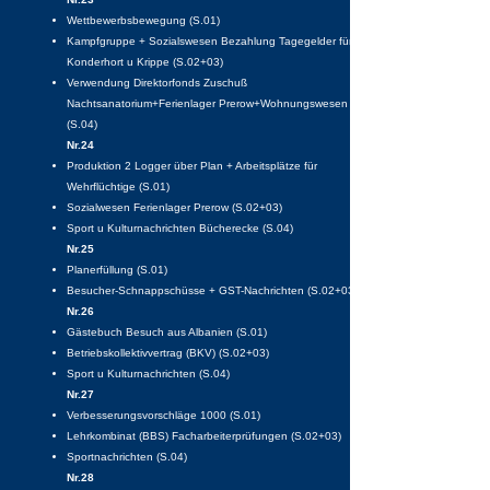
Wettbewerbsbewegung (S.01)
Kampfgruppe + Sozialswesen Bezahlung Tagegelder für
Konderhort u Krippe (S.02+03)
Verwendung Direktorfonds Zuschuß
Nachtsanatorium+Ferienlager Prerow+Wohnungswesen
(S.04)
Nr.24
Produktion 2 Logger über Plan + Arbeitsplätze für
Wehrflüchtige (S.01)
Sozialwesen Ferienlager Prerow (S.02+03)
Sport u Kulturnachrichten Bücherecke (S.04)
Nr.25
Planerfüllung (S.01)
Besucher-Schnappschüsse + GST-Nachrichten (S.02+03)
Nr.26
Gästebuch Besuch aus Albanien (S.01)
Betriebskollektivvertrag (BKV) (S.02+03)
Sport u Kulturnachrichten (S.04)
Nr.27
Verbesserungsvorschläge 1000 (S.01)
Lehrkombinat (BBS) Facharbeiterprüfungen (S.02+03)
Sportnachrichten (S.04)
Nr.28