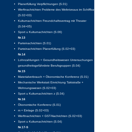
Planerfüllung Verpflichtungen (S.01)
Werftnachrichten Probleme des Weltniveaus im Schiffbau
(S.02+03)
Kulturnachrichten Freundchaftsvertrag mit Theater
(S.04+05)
Sport u Kulturnachrichten (S.06)
Nr.13
Parteinachrichten (S.01)
Parteinachrichten Planerfüllung (S.02+03)
Nr.14
Lohnzahlungen + Gesundheitswesen Untersuchungen
gesundheitsgefährdete Berufsgruppen (S.04)
Nr.15
Materialverbrauch + Ökonomische Konferenz (S.01)
Mechanische Werkstatt Einrichtung Taktstraße +
Wohnungswesen (S.02+03)
Sport u Kulturnachrichten z (S.04)
Nr.16
Ökonomische Konferenz (S.01)
m + Einlage (S.02+03)
Werftnachrichten + GST-Nachrichten (S.02+03)
Sport u Kulturnachrichten (S.04)
Nr.17-S