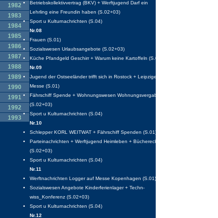
Betriebskollektivvertrag (BKV) + Werftjugend Darf ein
1982
Lehrling eine Freundin haben (S.02+03)
1983
Sport u Kulturnachrichten (S.04)
1984
Nr.08
1985
Frauen (S.01)
1986
Sozialswesen Urlaubsangebote (S.02+03)
1987
Küche Pfandgeld Geschirr + Warum keine Kartoffeln (S.04)
1988
Nr.09
1989
Jugend der Ostseeländer trifft sich in Rostock + Leipziger
Messe (S.01)
1990
Fährschiff Spende + Wohnungswesen Wohnungsvergabe
1991
(S.02+03)
1992
Sport u Kulturnachrichten (S.04)
1993
Nr.10
1994
Schlepper KORL WEITWAT + Fährschiff Spenden (S.01)
1995
Parteinachrichten + Werftjugend Heimleben + Bücherecke
(S.02+03)
Sport u Kulturnachrichten (S.04)
Nr.11
Werftnachrichten Logger auf Messe Kopenhagen (S.01)
Sozialswesen Angebote Kinderferienlager + Techn-
wiss_Konferenz (S.02+03)
Sport u Kulturnachrichten (S.04)
Nr.12