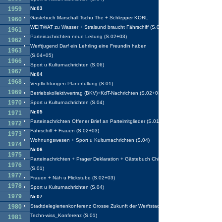
1959
Nr.03
Gästebuch Marschall Tschu The + Schlepper KORL
1960
WEITWAT zu Wasser + Stralsund braucht Fährschiff (S.01)
1961
Parteinachrichten neue Leitung (S.02+03)
1962
Werftjugend Darf ein Lehrling eine Freundin haben
1963
(S.04+05)
1966
Sport u Kulturnachrichten (S.06)
1967
Nr.04
1968
Verpflichtungen Planerfüllung (S.01)
1969
Betriebskollektivvertrag (BKV)+KdT-Nachrichten (S.02+03)
1970
Sport u Kulturnachrichten (S.04)
Nr.05
1971
Parteinachrichten Offener Brief an Parteimitglieder (S.01)
1972
Fährschiff + Frauen (S.02+03)
1973
Wohnungswesen + Sport u Kulturnachrichten (S.04)
1974
Nr.06
1975
Parteinachrichten + Prager Deklaration + Gästebuch China
1976
(S.01)
1977
Frauen + Näh u Flickstube (S.02+03)
1978
Sport u Kulturnachrichten (S.04)
1979
Nr.07
1980
Stadtdelegiertenkonferenz Grosse Zukunft der Werftstadt +
Techn-wiss_Konferenz (S.01)
1981