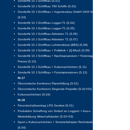
SonderNr 10 J Schiffbau (S.01)
SonderNr 10 J Schiffbau 780 Schiffe (S.02)
SonderNr 10 J Schiffbau + Ingenieurbau GmbH 1945 IbG
(S.03)
SonderNr 10 J Schiffbau Logger-T1 (S.04)
SonderNr 10 J Schiffbau Logger-T2 (S.05)
SonderNr 10 J Schiffbau Aktivisten T1 (S.06)
SonderNr 10 J Schiffbau Aktivisten T2 (S.07)
SonderNr 10 J Schiffbau Lehrkombinat (BBS) (S.08)
SonderNr 10 J Schiffbau + Poliklinik + (Q-MusS (S.09)
SonderNr 10 J Schiffbau + Nachtsanatorium + Ferienlager
Prerow (S.10)
SonderNr 10 J Schiffbau + Kulturnachrichten (S.11)
SonderNr 10 J Schiffbau + Fotoimpressionen (S.12)
Nr.17
Ökonomische Konferenz Planerfüllung (S.01)
Ökonomische Konferenz Singende Propeller (S.02+03)
Kulturnachrichten (S.04)
Nr.18
Freundschaftsvertrag LPG Semlow (S.01)
Produktion Schaffung von Vorlauf an Loggern + Aus-u
Weiterbildung Wirtschaftskader (S.02+03)
Sport u Kulturnachrichten + Sommerfahrplan Reichsbahn
(S.04)