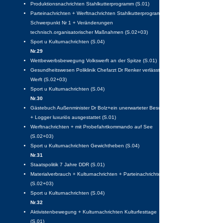
Produktionsnachrichten Stahlkutterprogramm (S.01)
Parteinachrichten + Werftnachrichten Stahlkutterprogramm
Schwerpunkt Nr 1 + Veränderungen
technisch.organisatorischer Maßnahmen (S.02+03)
Sport u Kulturnachrichten (S.04)
Nr.29
Wettbewerbsbewegung Volkswerft an der Spitze (S.01)
Gesundheitswesen Poliklinik Chefarzt Dr Renker verlässt die
Werft (S.02+03)
Sport u Kulturnachrichten (S.04)
Nr.30
Gästebuch Außenminister Dr Bolz+ein unerwarteter Besuch
+ Logger luxuriös ausgestattet (S.01)
Werftnachrichten + mit Probefahrtkommando auf See
(S.02+03)
Sport u Kulturnachrichten Gewichtheben (S.04)
Nr.31
Staatspolitik 7 Jahre DDR (S.01)
Materialverbrauch + Kulturnachrichten + Parteinachrichten
(S.02+03)
Sport u Kulturnachrichten (S.04)
Nr.32
Aktivistenbewegung + Kulturnachrichten Kulturfesttage
(S.01)