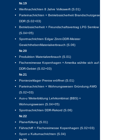
Nr.19
Werftnachrichten 8 Jahre Volkswerft (S.01)
Parteinachrichten + Betriebssicherheit Brandschutzgesetz
DDR (S.02+03)
Betriebssicherheit + Freundschaftsvertrag LPG Semlow
(S.04+05)
Sportnachrichten Edgar Zinnt-DDR-Meister
GewichthebenMaterialverbrauch (S.06)
Nr.20
Produktion Materialverbrauch (S.01)
Fischereimesse Kopenhagen + Amerika wühlte sich auf das
DDR-Gebiet (S.02+03)
Nr.21
Pionierzeltlager Prerow eröffnet (S.01)
Parteinachrichten + Wohnungswesen Gründung AWG
(S.02+03)
Aus-u Weiterbildung Lehrkombinat (BBS) +
Wohnungswesen (S.04+05)
Sportnachrichten DDR-Rekord (S.06)
Nr.22
Planerfüllung (S.01)
Fährschiff + Fischereimesse Kopenhagen (S.02+03)
Sport u Kulturnachrichten (S.04)
Nr.23