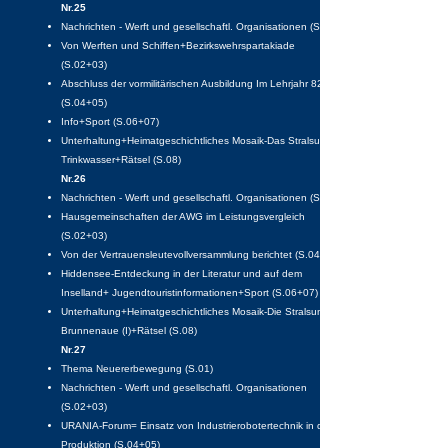
Nr.25
Nachrichten - Werft und gesellschaftl. Organisationen (S.01)
Von Werften und Schiffen+Bezirkswehrspartakiade
(S.02+03)
Abschluss der vormilitärischen Ausbildung Im Lehrjahr 82-83
(S.04+05)
Info+Sport (S.06+07)
Unterhaltung+Heimatgeschichtliches Mosaik-Das Stralsunder
Trinkwasser+Rätsel (S.08)
Nr.26
Nachrichten - Werft und gesellschaftl. Organisationen (S.01)
Hausgemeinschaften der AWG im Leistungsvergleich
(S.02+03)
Von der Vertrauensleutevollversammlung berichtet (S.04+05)
Hiddensee-Entdeckung in der Literatur und auf dem
Inselland+ Jugendtouristinformationen+Sport (S.06+07)
Unterhaltung+Heimatgeschichtliches Mosaik-Die Stralsunder
Brunnenaue (I)+Rätsel (S.08)
Nr.27
Thema Neuererbewegung (S.01)
Nachrichten - Werft und gesellschaftl. Organisationen
(S.02+03)
URANIA-Forum= Einsatz von Industrierobotertechnik in der
Produktion (S.04+05)