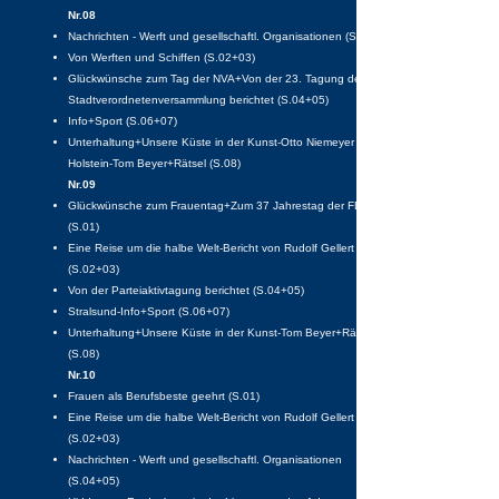
Nr.08
Nachrichten - Werft und gesellschaftl. Organisationen (S.01)
Von Werften und Schiffen (S.02+03)
Glückwünsche zum Tag der NVA+Von der 23. Tagung der
Stadtverordnetenversammlung berichtet (S.04+05)
Info+Sport (S.06+07)
Unterhaltung+Unsere Küste in der Kunst-Otto Niemeyer
Holstein-Tom Beyer+Rätsel (S.08)
Nr.09
Glückwünsche zum Frauentag+Zum 37 Jahrestag der FDJ
(S.01)
Eine Reise um die halbe Welt-Bericht von Rudolf Gellert
(S.02+03)
Von der Parteiaktivtagung berichtet (S.04+05)
Stralsund-Info+Sport (S.06+07)
Unterhaltung+Unsere Küste in der Kunst-Tom Beyer+Rätsel
(S.08)
Nr.10
Frauen als Berufsbeste geehrt (S.01)
Eine Reise um die halbe Welt-Bericht von Rudolf Gellert
(S.02+03)
Nachrichten - Werft und gesellschaftl. Organisationen
(S.04+05)