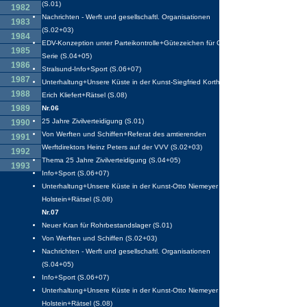
(S.01)
1982
Nachrichten - Werft und gesellschaftl. Organisationen
1983
(S.02+03)
1984
EDV-Konzeption unter Parteikontrolle+Gütezeichen für GTS-
1985
Serie (S.04+05)
1986
Stralsund-Info+Sport (S.06+07)
1987
Unterhaltung+Unsere Küste in der Kunst-Siegfried Korth-
1988
Erich Kliefert+Rätsel (S.08)
1989
Nr.06
25 Jahre Zivilverteidigung (S.01)
1990
Von Werften und Schiffen+Referat des amtierenden
1991
Werftdirektors Heinz Peters auf der VVV (S.02+03)
1992
Thema 25 Jahre Zivilverteidigung (S.04+05)
1993
Info+Sport (S.06+07)
1994
Unterhaltung+Unsere Küste in der Kunst-Otto Niemeyer
1995
Holstein+Rätsel (S.08)
Nr.07
Neuer Kran für Rohrbestandslager (S.01)
Von Werften und Schiffen (S.02+03)
Nachrichten - Werft und gesellschaftl. Organisationen
(S.04+05)
Info+Sport (S.06+07)
Unterhaltung+Unsere Küste in der Kunst-Otto Niemeyer
Holstein+Rätsel (S.08)