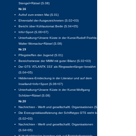
Stengel+Rätsel (S.08)
Nr.16
Aufruf zum ersten Mai (S.01)
Ehrentafel der Ausgezeichneten (S.02+03)
Bericht über Kühlautomat Berlin (S.04+05)
Info+Sport (S.06+07)
Unterhaltung+Unsere Küste in der Kunst-Rudolf Poehls-
Walter Womacka+Rätsel (S.08)
Nr.19
Pfingstreffen der Jugend (S.01)
Bereichsmesse der MMM mit guter Bilanz (S.02+03)
Der GTS 'ATLANTK 333' als Ringwadenfänger bewährt
(S.04+05)
Hiddensee-Entdeckung in der Literatur und auf dem
Inselland+Info+Sport (S.06+07)
Unterhaltung+Unsere Küste in der Kunst-Wolfgang
Schlüter+Rätsel (S.08)
Nr.20
Nachrichten - Werft und gesellschaftl. Organisationen (S.01)
Die Erzeugnisklassifizierung der Schiffstyps GTS steht bevor
(S.02+03)
Nachrichten - Werft und gesellschaftl. Organisationen
(S.04+05)
Kulturfunktionäre bereiten sich auf Betriebsfestspiele