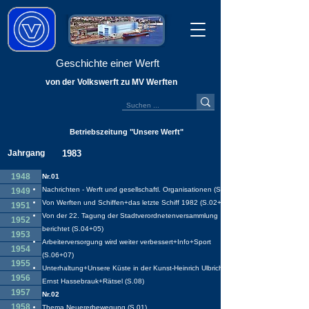
Geschichte einer Werft
von der Volkswerft zu MV Werften
Betriebszeitung "Unsere Werft"
Jahrgang
1983
1948
Nr.01
Nachrichten - Werft und gesellschaftl. Organisationen (S.01)
1949
Von Werften und Schiffen+das letzte Schiff 1982 (S.02+03)
1951
Von der 22. Tagung der Stadtverordnetenversammlung
1952
berichtet (S.04+05)
1953
Arbeiterversorgung wird weiter verbessert+Info+Sport
1954
(S.06+07)
1955
Unterhaltung+Unsere Küste in der Kunst-Heinrich Ulbricht-
1956
Ernst Hassebrauk+Rätsel (S.08)
1957
Nr.02
1958
Thema Neuererbewegung (S.01)