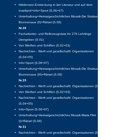
Hiddensee-Entdeckung in der Literatur und auf dem
Inselland+Info+Sport (S.06+07)
Unterhaltung+Heimatgeschichtliches Mosaik-Die Stralsunder
Brunnenaue (II)+Rätsel (S.08)
Nr.28
Facharbeiter- und Reifezeugnisse An 276 Lehrlinge
übergeben (S.01)
Von Werften und Schiffen (S.02+03)
Nachrichten - Werft und gesellschaftl. Organisationen
(S.04+05)
Info+Sport (S.06+07)
Unterhaltung+Heimatgeschichtliches Mosaik-Die Stralsunder
Brunnenaue (III)+Rätsel (S.08)
Nr.29
Nachrichten - Werft und gesellschaftl. Organisationen (S.01)
Von Werften und Schiffen (S.02+03)
Nachrichten - Werft und gesellschaftl. Organisationen
(S.04+05)
Info+Sport (S.06+07)
Unterhaltung+Heimatgeschichtliches Mosaik-Maria Flint
(I)+Rätsel (S.08)
Nr.31
Nachrichten - Werft und gesellschaftl. Organisationen (S.01)