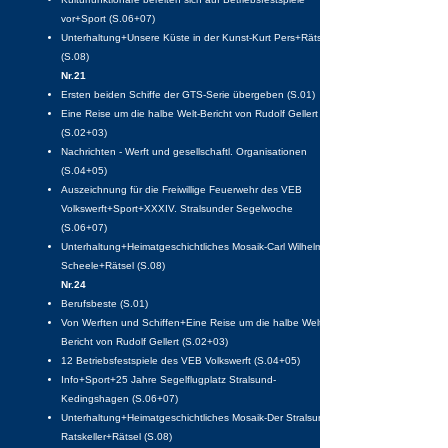
vor+Sport (S.06+07)
Unterhaltung+Unsere Küste in der Kunst-Kurt Pers+Rätsel
(S.08)
Nr.21
Ersten beiden Schiffe der GTS-Serie übergeben (S.01)
Eine Reise um die halbe Welt-Bericht von Rudolf Gellert
(S.02+03)
Nachrichten - Werft und gesellschaftl. Organisationen
(S.04+05)
Auszeichnung für die Freiwillige Feuerwehr des VEB
Volkswerft+Sport+XXXIV. Stralsunder Segelwoche
(S.06+07)
Unterhaltung+Heimatgeschichtliches Mosaik-Carl Wilhelm
Scheele+Rätsel (S.08)
Nr.24
Berufsbeste (S.01)
Von Werften und Schiffen+Eine Reise um die halbe Welt-
Bericht von Rudolf Gellert (S.02+03)
12 Betriebsfestspiele des VEB Volkswerft (S.04+05)
Info+Sport+25 Jahre Segelflugplatz Stralsund-
Kedingshagen (S.06+07)
Unterhaltung+Heimatgeschichtliches Mosaik-Der Stralsunder
Ratskeller+Rätsel (S.08)