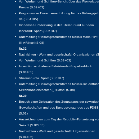
Von Werften und Schiffen+Bericht über das Pionierlager in
Prerow (S.02+03)
Programm der Erwachsenenbildung für das Bildungsjahr 83-
84 (S.04+05)
Hiddensee-Entdeckung in der Literatur und auf dem
Inselland+Sport (S.06+07)
Unterhaltung+Heimatgeschichtliches Mosaik-Maria Flint
(III)+Rätsel (S.08)
Nr.32
Nachrichten - Werft und gesellschaftl. Organisationen (S.01)
Von Werften und Schiffen (S.02+03)
Investitionsvorhaben= Fabriktrawler-Stapellaufdock
(S.04+05)
Stralsund-Info+Sport (S.06+07)
Unterhaltung+Heimatgeschichtliches Mosaik-Die entführte
Seifenhändlerstochter (I)+Rätsel (S.08)
Nr.39
Besuch einer Delegation des Zentralrates der sowjetischen
Gewerkschaften und des Bundesvorstandes des FDGB
(S.01)
Auszeichnungen zum Tag der Republik+Fortsetzung von
Seite 1 (S.02+03)
Nachrichten - Werft und gesellschaftl. Organisationen
(S.04+05)