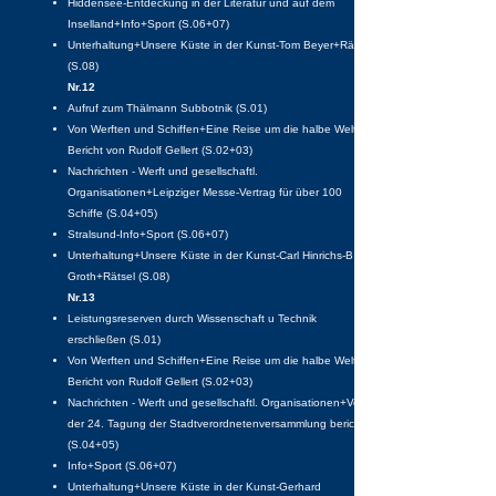
Hiddensee-Entdeckung in der Literatur und auf dem
Inselland+Info+Sport (S.06+07)
Unterhaltung+Unsere Küste in der Kunst-Tom Beyer+Rätsel
(S.08)
Nr.12
Aufruf zum Thälmann Subbotnik (S.01)
Von Werften und Schiffen+Eine Reise um die halbe Welt-
Bericht von Rudolf Gellert (S.02+03)
Nachrichten - Werft und gesellschaftl.
Organisationen+Leipziger Messe-Vertrag für über 100
Schiffe (S.04+05)
Stralsund-Info+Sport (S.06+07)
Unterhaltung+Unsere Küste in der Kunst-Carl Hinrichs-B
Groth+Rätsel (S.08)
Nr.13
Leistungsreserven durch Wissenschaft u Technik
erschließen (S.01)
Von Werften und Schiffen+Eine Reise um die halbe Welt-
Bericht von Rudolf Gellert (S.02+03)
Nachrichten - Werft und gesellschaftl. Organisationen+Von
der 24. Tagung der Stadtverordnetenversammlung berichtet
(S.04+05)
Info+Sport (S.06+07)
Unterhaltung+Unsere Küste in der Kunst-Gerhard