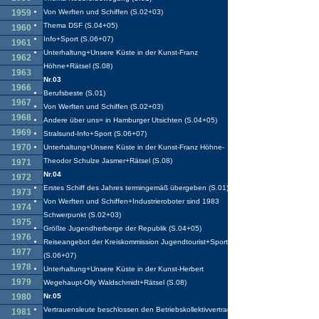
1959
Von Werften und Schiffen (S.02+03)
Thema DSF (S.04+05)
1960
Info+Sport (S.06+07)
1961
Unterhaltung+Unsere Küste in der Kunst-Franz
1962
Höhne+Rätsel (S.08)
1963
Nr.03
1966
Berufsbeste (S.01)
1967
Von Werften und Schiffen (S.02+03)
1968
Andere über uns= in Hamburger Utsichten (S.04+05)
1969
Stralsund-Info+Sport (S.06+07)
1970
Unterhaltung+Unsere Küste in der Kunst-Franz Höhne-
Theodor Schulze Jasmer+Rätsel (S.08)
1971
Nr.04
1972
Erstes Schiff des Jahres termingemäß übergeben (S.01)
1973
Von Werften und Schiffen+Industrieroboter sind 1983
1974
Schwerpunkt (S.02+03)
1975
Größte Jugendherberge der Republik (S.04+05)
1976
Reiseangebot der Kreiskommission Jugendtourist+Sport
1977
(S.06+07)
1978
Unterhaltung+Unsere Küste in der Kunst-Herbert
1979
Wegehaupt-Olly Waldschmidt+Rätsel (S.08)
1980
Nr.05
Vertrauensleute beschlossen den Betriebskollektivvertrag 83
1981