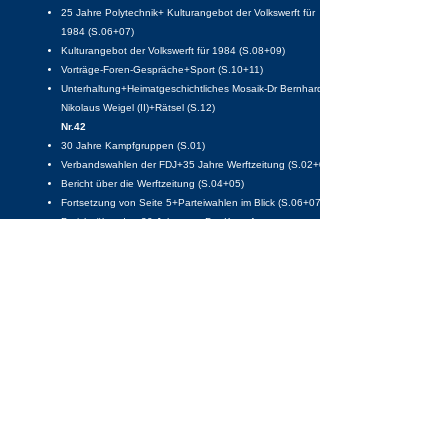
25 Jahre Polytechnik+ Kulturangebot der Volkswerft für
1984 (S.06+07)
Kulturangebot der Volkswerft für 1984 (S.08+09)
Vorträge-Foren-Gespräche+Sport (S.10+11)
Unterhaltung+Heimatgeschichtliches Mosaik-Dr Bernhard
Nikolaus Weigel (II)+Rätsel (S.12)
Nr.42
30 Jahre Kampfgruppen (S.01)
Verbandswahlen der FDJ+35 Jahre Werftzeitung (S.02+03)
Bericht über die Werftzeitung (S.04+05)
Fortsetzung von Seite 5+Parteiwahlen im Blick (S.06+07)
Bericht über den 30 Jahrestag Der Kampfgruppen
(S.08+09)
Stralsund-Info+Sport (S.10+11)
Unterhaltung+Heimatgeschichtliches Mosaik-Die
Franzosenzeit (II)+Rätsel (S.12)
Nr.43
Nachrichten - Werft und gesellschaftl. Organisationen (S.01)
Auszeichnungen anlässlich des 30jährigen Bestehens der
Kampfgruppen (S.02+03)
Nachrichten - Werft und gesellschaftl. Organisationen
(S.04+05)
10 Jahre Werftchor+Info+Sport (S.06+07)