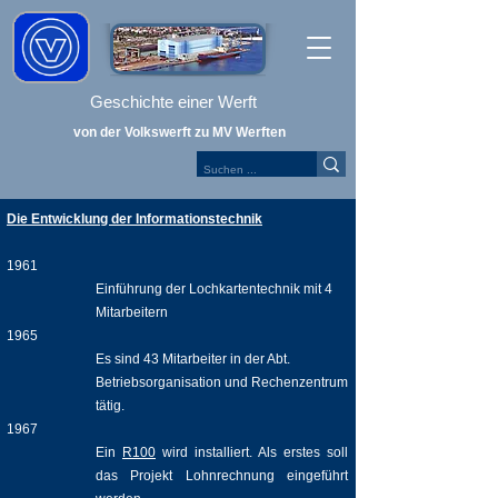
Geschichte einer Werft
von der Volkswerft zu MV Werften
Die Entwicklung der Informationstechnik
1961
Einführung der Lochkartentechnik mit 4
Mitarbeitern
1965
Es sind 43 Mitarbeiter in der Abt.
Betriebsorganisation und Rechenzentrum
tätig.
1967
Ein
R100
wird installiert. Als erstes soll
das Projekt Lohnrechnung eingeführt