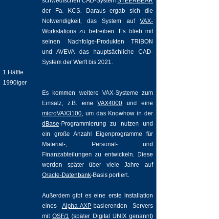
schwedischen CAD-System
STEERBEAR
der Fa. KCS. Daraus ergab sich die
Notwendigkeit, das System auf
VAX-
Workstations
zu betreiben. Es blieb mit
seinen Nachfolge-Produkten TRIBON
und AVEVA das hauptsächliche CAD-
System der Werft bis 2021.
1.Hälfte
1990iger
Es kommen weitere VAX-Systeme zum
Einsatz, z.B. eine
VAX4000
und eine
microVAX3100
, um das Knowhow in der
dBase
-Programmierung zu nutzen und
ein große Anzahl Eigenprogramme für
Material-, Personal- und
Finanzabteilungen zu entwickeln. Diese
werden später über viele Jahre auf
Oracle-Datenbank
-Basis portiert.
Außerdem gibt es eine erste Installation
eines
Alpha-AXP
-basierenden Servers
mit
OSF/1
(später Digital UNIX genannt)