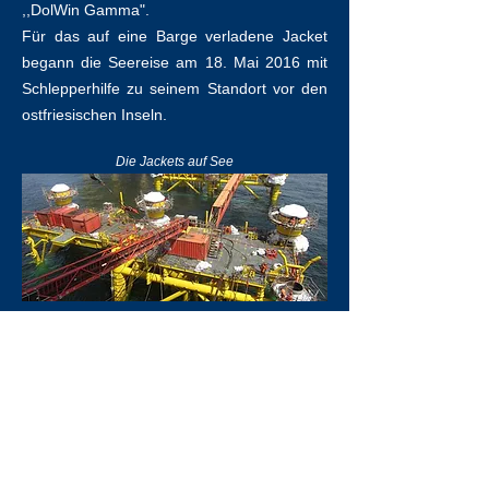
,,DolWin Gamma".
Für das auf eine Barge verladene Jacket
begann die Seereise am 18. Mai 2016 mit
Schlepperhilfe zu seinem Standort vor den
ostfriesischen Inseln.
Die Jackets auf See
In einem Zeitungsartikel der Ostsee-Zeitung
v. 14. Juni 2016 berichtet der Projektleiter
Tomassini, das das untere Ende des
Fundaments in einer Tiefe von rund 28
Metern auf einer vorbereiteten Fläche
platziert worden sei.