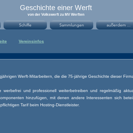
Geschichte einer Werft
von der Volkswerft zu MV Werften
Schiffe
Sammlungen
außerdem ...
eite
Vereinsinfos
gjährigen Werft-Mitarbeitern, die die 75-jährige Geschichte dieser Fir
werbefrei und professionell weiterbetreiben und regelmäßig aktua
Komponenten hinzufügen, mit denen andere Interessenten sich betei
flichtigen Tarif beim Hosting-Dienstleister.