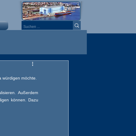
ma würdigen möchte.
lisieren. Außerdem 
ligen können. Dazu 