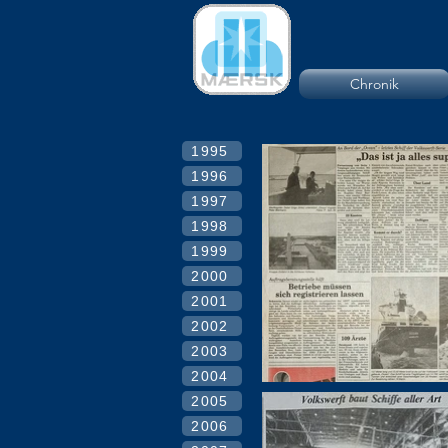
Chronik
1995
1996
1997
1998
1999
2000
2001
2002
2003
2004
2005
2006