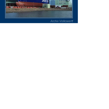
Archiv Volkswerft
Liste der Schiffsnamen
Datenblatt
Unsere Unterstützer
Impressum & Datenschutz
Kontakt
Über uns