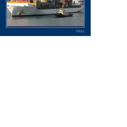
Viktor,
https://www.shipspotting.com/photos/1012022
Liste der Schiffsnamen
Datenblatt
Unsere Unterstützer
Impressum & Datenschutz
Kontakt