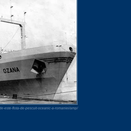
unde-este-flota-de-pescuit-oceanic-a-romaniei/amp/