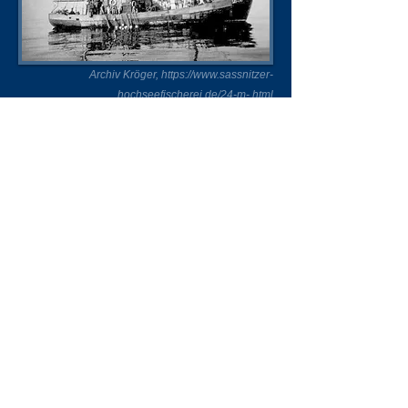
Archiv Kröger,
https://www.sassnitzer-
hochseefischerei.de/24-m-.html
Liste der Schiffsnamen
Datenblatt
Unsere Unterstützer
Impressum & Datenschutz
Kontakt