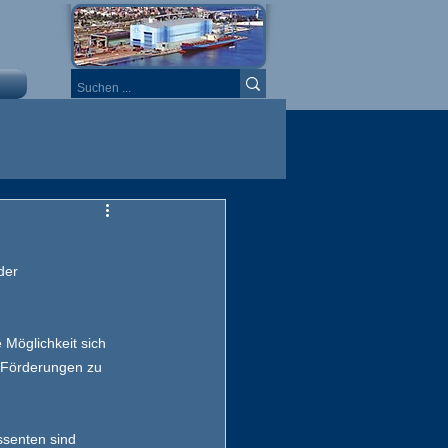
der 
 Möglichkeit sich 
 Förderungen zu 
essenten sind 