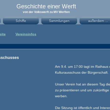
Geschichte einer Werft
von der Volkswerft zu MV Werften
Schiffe
Sammlungen
außerdem ...
eite
Vereinsinfos
usschusses
Am 9.4. um 17:00 tagt im Rathaus 
Kulturausschuss der Bürgerschaft.
Unser Verein hat an diesem Tag die
zu präsentieren und um zukünftige
werben.
Die Sitzung ist öffentlich und Inter