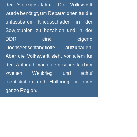
der Siebziger-Jahre. Die Volkswerft 
wurde benötigt, um Reparationen für die 
unfassbaren Kriegsschäden in der 
Sowjetunion zu bezahlen und in der 
DDR eine eigene 
Hochseefischfangflotte aufzubauen. 
Aber die Volkswerft steht vor allem für 
den Aufbruch nach dem schrecklichen 
zweiten Weltkrieg und schuf 
Identifikation und Hoffnung für eine 
ganze Region.
Am Beispiel der Volkswerft 
dokumentiert dieser mit viel Liebe und 
Herzblut gestaltete Almanach auch 
eine Zeit des Zusammenhalts und der 
Zuversicht im nordöstlichsten Teil der 