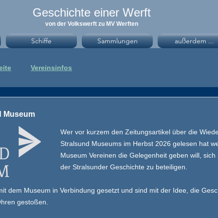
Geschichte einer Werft
von der Volkswerft zu MV Werften
Schiffe
Sammlungen
außerdem ...
eite
Vereinsinfos
nd Museum
Wer vor kurzem den Zeitungsartikel über die Wiede
Stralsund Museums im Herbst 2026 gelesen hat we
Museum Vereinen die Gelegenheit geben will, sich 
der Stralsunder Geschichte zu beteiligen.
it dem Museum in Verbindung gesetzt und sind mit der Idee, die Gesch
Ohren gestoßen.