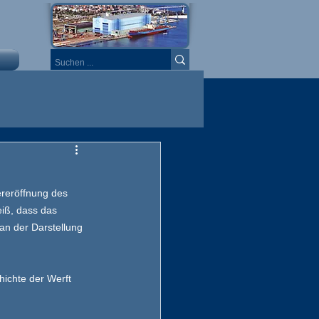
reröffnung des 
iß, dass das 
an der Darstellung 
ichte der Werft 