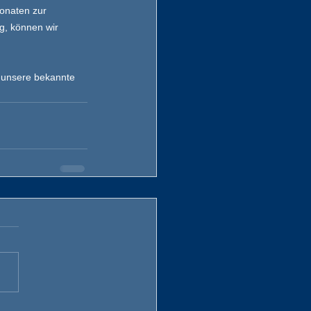
onaten zur 
g, können wir 
 unsere bekannte 