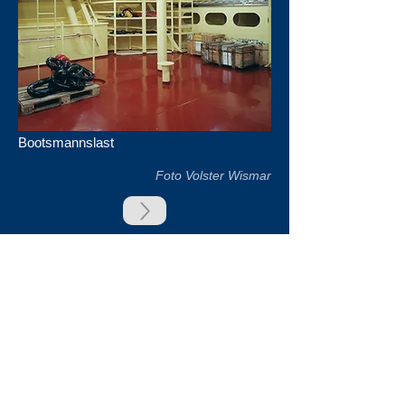
Bootsmannslast
Foto Volster Wismar
zurück
Unsere Unterstützer
Impressum & Datenschutz
Kontakt