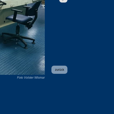
zurück
Foto Volster Wismar