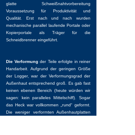
glatte Schweißnahtvorbereitung
Voraussetzung für Produktivität und
Qualität. Erst nach und nach wurden
mechanische parallel laufende Portale oder
Kopierportale als Träger für die
Schneidbrenner eingeführt.
Die Verformung
der Teile erfolgte in reiner
Handarbeit. Aufgrund der geringen Größe
der Logger, war der Verformungsgrad der
Außenhaut entsprechend groß. Es gab fast
keinen ebenen Bereich (heute würden wir
sagen: kein paralleles Mittelschiff). Sogar
das Heck war vollkommen „rund“ geformt.
Die weniger verformten Außenhautplatten
wurden durch Erwärmung mittels
Azetylen/Sauerstoff Flamme und die mehr
verformten im Sandkasten oder auf der